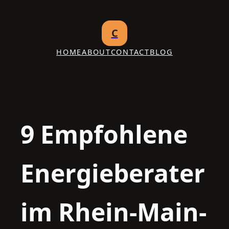
Skip
to
C
content
HOME
ABOUT
CONTACT
BLOG
9 Empfohlene
Energieberater
im Rhein-Main-